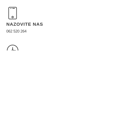
NAZOVITE NAS
062 520 264
RADNO VREME
Pon - Pet: 8:00 - 17:00