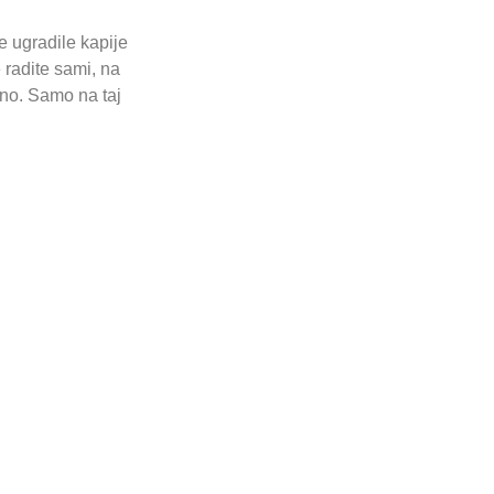
se ugradile kapije
 radite sami, na
tno. Samo na taj