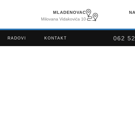
MLADENOVAC
NA
Milovana Vidakovića 10
062 5
RADOVI
KONTAKT