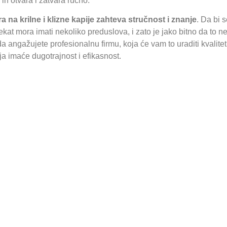
a ih otvara i zatvara ručno.
 na krilne i klizne kapije zahteva stručnost i znanje
. Da bi 
kat mora imati nekoliko preduslova, i zato je jako bitno da to ne
da angažujete profesionalnu firmu, koja će vam to uraditi kvalite
ja imaće dugotrajnost i efikasnost.
što mi nudimo su:
klizne kapije od metala i aluminijuma, izrada i ugradnja
istih
otora sa daljinskim upravljačem, vrhunskog kvaliteta
m sa velikim iskustvom
lno i odgovorno urađen posao