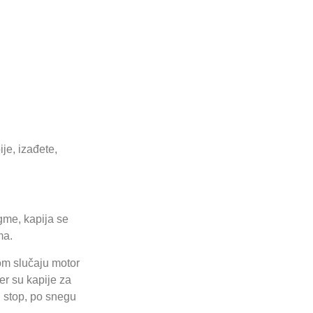
je, izađete,
gme, kapija se
ma.
vom slučaju motor
er su kapije za
n stop, po snegu