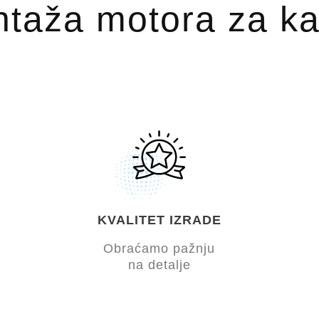
taža motora za ka
KVALITET IZRADE
Obraćamo pažnju
na detalje