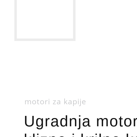
motori za kapije
Ugradnja moto