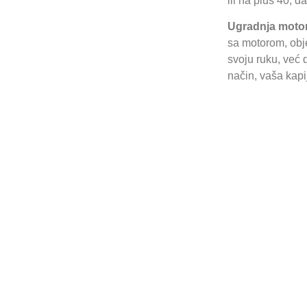
ili na plus 40, d
Ugradnja motora
sa motorom, obje
svoju ruku, već 
način, vaša kapi
Ono 
krilne ili 
ugradnja m
stručni ti
profesiona