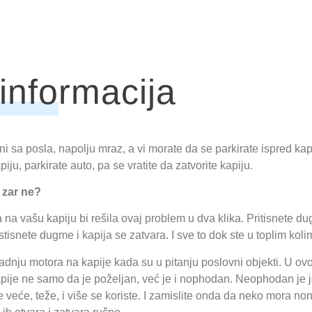
informacija
i sa posla, napolju mraz, a vi morate da se parkirate ispred kapi
piju, parkirate auto, pa se vratite da zatvorite kapiju.
 zar ne?
na vašu kapiju bi rešila ovaj problem u dva klika. Pritisnete du
stisnete dugme i kapija se zatvara. I sve to dok ste u toplim koli
gradnju motora na kapije kada su u pitanju poslovni objekti. U o
pije ne samo da je poželjan, već je i nophodan. Neophodan je j
 veće, teže, i više se koriste. I zamislite onda da neko mora no