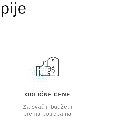
pije
ODLIČNE CENE
Za svačiji budžet i
prema potrebama