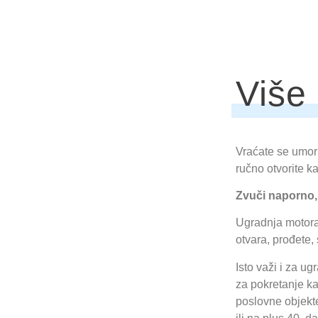
Više 
Vraćate se umorn
ručno otvorite ka
Zvuči naporno,
Ugradnja motora 
otvara, prođete, 
Isto važi i za u
za pokretanje ka
poslovne objekte