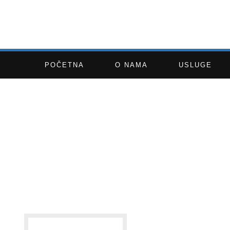
POČETNA
O NAMA
USLUGE