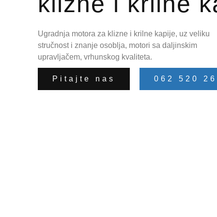
klizne i krilne k
Ugradnja motora za klizne i krilne kapije, uz veliku
stručnost i znanje osoblja, motori sa daljinskim
upravljačem, vrhunskog kvaliteta.
Pitajte nas
062 520 2